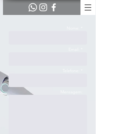
Nome: *
Email: *
Telefone: *
Mensagem: