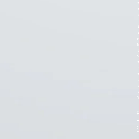
n
o
a
j
d
o
s
a
j
a
m
j
m
f
j
j
m
D
D