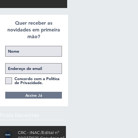
Quer receber as
novidades em primeira
mão?
Concordo com a Política
de Privacidade.
Assine Já
Posts Recentes
CRC - INAC /Edital nº
0003/2026 Convênio nº