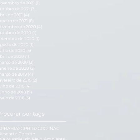
ovembro de 2021
(1)
1 post
utubro de 2021
(3)
3 posts
bril de 2021
(4)
4 posts
aneiro de 2021
(8)
8 posts
ezembro de 2020
(4)
4 posts
utubro de 2020
(1)
1 post
etembro de 2020
(1)
1 post
gosto de 2020
(1)
1 post
ulho de 2020
(3)
3 posts
bril de 2020
(1)
1 post
arço de 2020
(3)
3 posts
aneiro de 2020
(2)
2 posts
arço de 2019
(4)
4 posts
evereiro de 2019
(2)
2 posts
ulho de 2018
(4)
4 posts
unho de 2018
(9)
9 posts
aio de 2018
(3)
3 posts
Procurar por tags
CPBAHIA2
CPBR12
CRC-INAC
escarte Correto
ia Mundial do Meio Ambiente