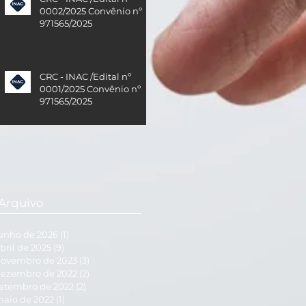
0002/2025 Convênio nº
971565/2025
CRC - INAC /Edital nº
0001/2025 Convênio nº
971565/2025
Arquivo
unho de 2026
(1)
1 post
bril de 2025
(9)
9 posts
ovembro de 2023
(3)
3 posts
ezembro de 2022
(2)
2 posts
etembro de 2022
(2)
2 posts
aio de 2022
(1)
1 post