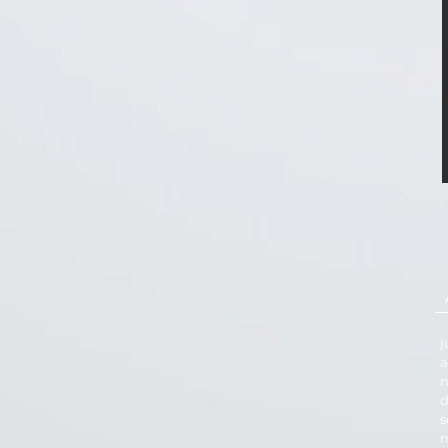
j
a
n
d
s
m