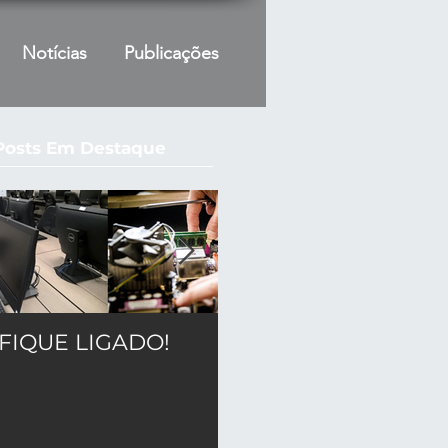
Notícias
Publicações
Posts Em Destaque
FIQUE LIGADO!
CRC - INAC /Edital
nº 0006/2021
Convênio nº
905703/2020