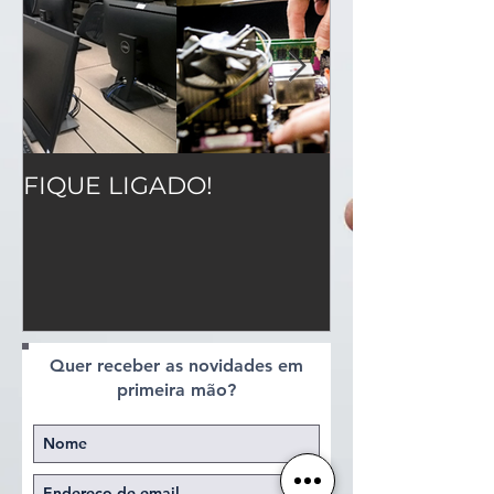
FIQUE LIGADO!
CRC - INAC /E
0006/2021 Co
905703/2020
Quer receber as novidades em
primeira mão?