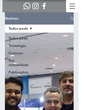
Notícias
Todos posts
Todos posts
Tecnologia
Começar
Sua
comunidade
Publicações