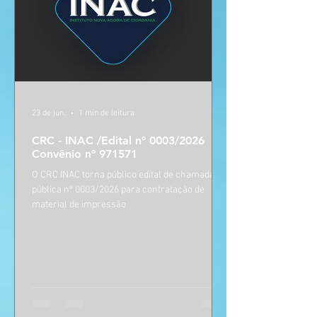
23 de jun.
1 min de leitura
CRC - INAC /Edital nº 0003/2026
Convênio nº 971571
O CRC INAC torna público edital de chamada
pública nº 0003/2026 para contratação de
material de impressão