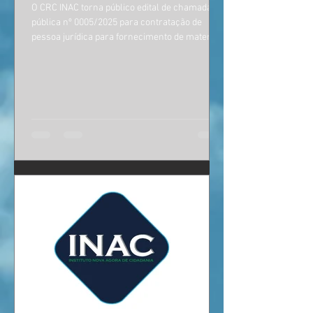
O CRC INAC torna público edital de chamada
pública nº 0005/2025 para contratação de
pessoa jurídica para fornecimento de material
de...