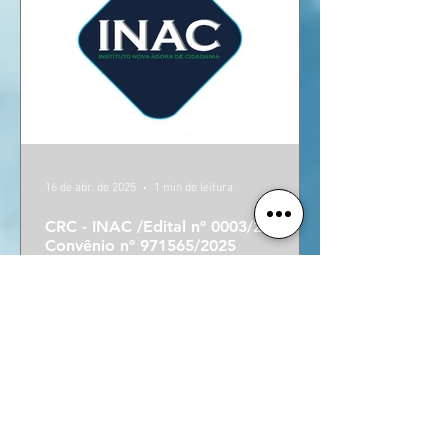
16 de abr. de 2025
1 min de leitura
CRC - INAC /Edital nº 0003/2025
Convênio nº 971565/2025
O CRC INAC torna público edital de chamada
pública nº 0003/2025 para contratação de
insumos para recondicionamento.