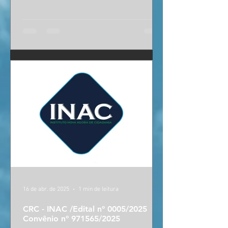
16 de abr. de 2025
1 min de leitura
CRC - INAC /Edital nº 0005/2025
Convênio nº 971565/2025