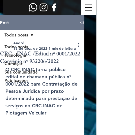
Post
Todos posts
André
Todos posts
16 de dez. de 2022
1 min de leitura
CRC - INAC /Edital nº 0001/2022
Tecnologia
Convênio nº 932206/2022
Começar
O CRC INAC torna público 
Sua comunidade
edital de chamada pública nº 
Publicações
0001/2022 para Contratação de 
Pessoa Jurídica por prazo 
determinado para prestação de 
serviços no CRC-INAC de 
Plotagem Veicular