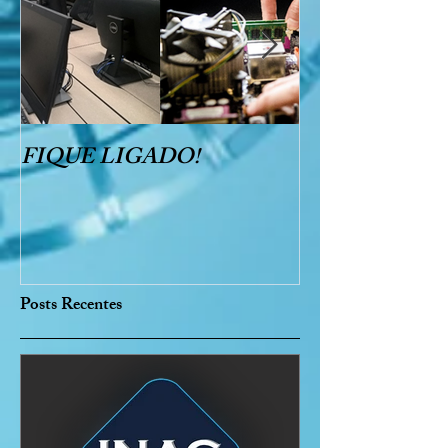
FIQUE LIGADO!
CRC - INAC /E
0006/2021 Conv
905703/2020
Posts Recentes