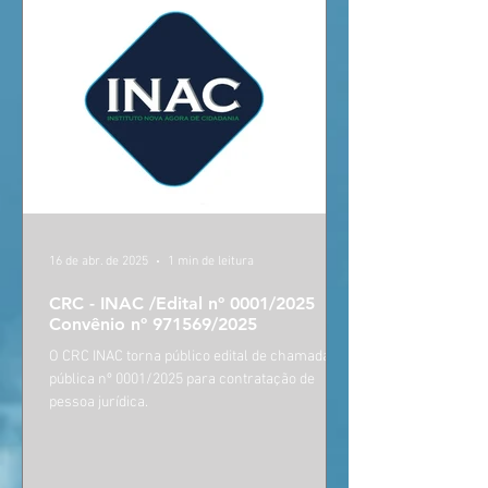
16 de abr. de 2025
1 min de leitura
CRC - INAC /Edital nº 0001/2025
Convênio nº 971569/2025
O CRC INAC torna público edital de chamada
pública nº 0001/2025 para contratação de
pessoa jurídica.