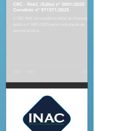
CRC - INAC /Edital nº 0001/2025
Convênio nº 971571/2025
O CRC INAC torna público edital de chamada
pública nº 0001/2025 para contratação de
pessoa jurídica.