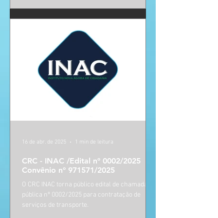
16 de abr. de 2025
1 min de leitura
CRC - INAC /Edital nº 0002/2025
Convênio nº 971571/2025
O CRC INAC torna público edital de chamada
pública nº 0002/2025 para contratação de
serviços de transporte.