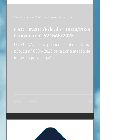
16 de abr. de 2025
1 min de leitura
CRC - INAC /Edital nº 0004/2025
Convênio nº 971565/2025
O CRC INAC torna público edital de chamada
pública nº 0004/2025 para contratação de
insumos para doação.