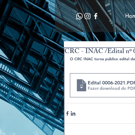
Ho
CRC - INAC /Edital nº 
O CRC INAC torna público edital d
Edital 0006-2021
.PD
Fazer download de PD