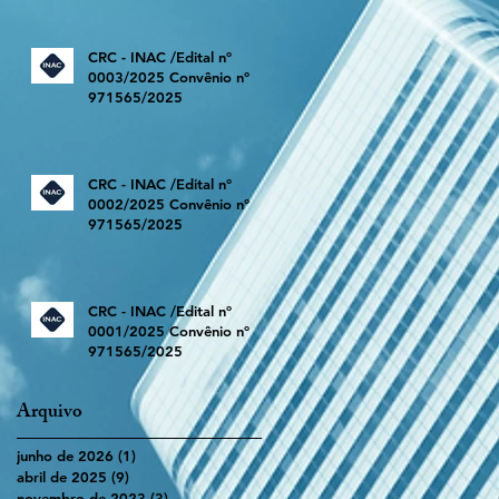
CRC - INAC /Edital nº
0003/2025 Convênio nº
971565/2025
CRC - INAC /Edital nº
0002/2025 Convênio nº
971565/2025
CRC - INAC /Edital nº
0001/2025 Convênio nº
971565/2025
Arquivo
junho de 2026
(1)
1 post
abril de 2025
(9)
9 posts
novembro de 2023
(3)
3 posts