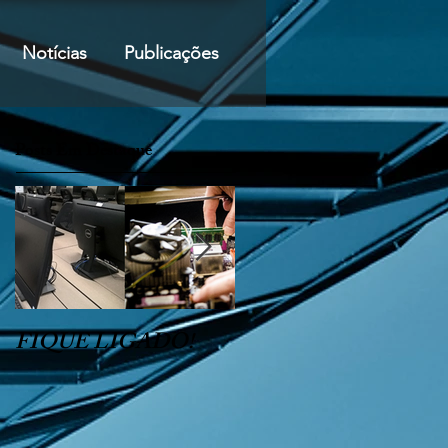
Notícias
Publicações
Posts Em Destaque
FIQUE LIGADO!
CRC - INAC /Edital
nº 0006/2021 Convêni
nº 905703/2020