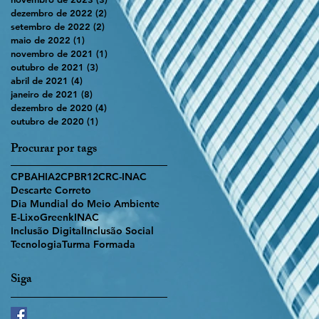
dezembro de 2022
(2)
2 posts
setembro de 2022
(2)
2 posts
maio de 2022
(1)
1 post
novembro de 2021
(1)
1 post
outubro de 2021
(3)
3 posts
abril de 2021
(4)
4 posts
janeiro de 2021
(8)
8 posts
dezembro de 2020
(4)
4 posts
outubro de 2020
(1)
1 post
Procurar por tags
CPBAHIA2
CPBR12
CRC-INAC
Descarte Correto
Dia Mundial do Meio Ambiente
E-Lixo
Greenk
INAC
Inclusão Digital
Inclusão Social
Tecnologia
Turma Formada
Siga