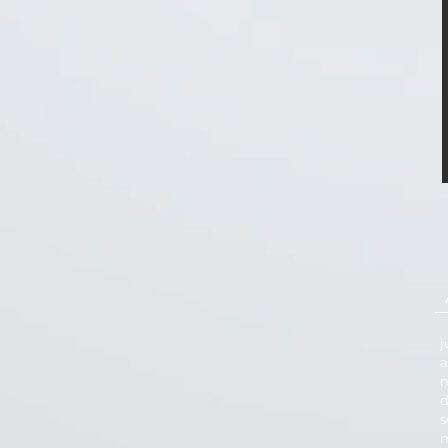
j
a
n
d
s
m