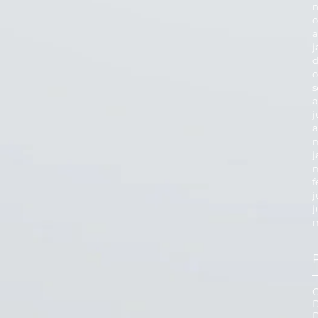
n
o
a
j
d
o
s
a
j
a
m
j
m
f
j
j
m
D
D