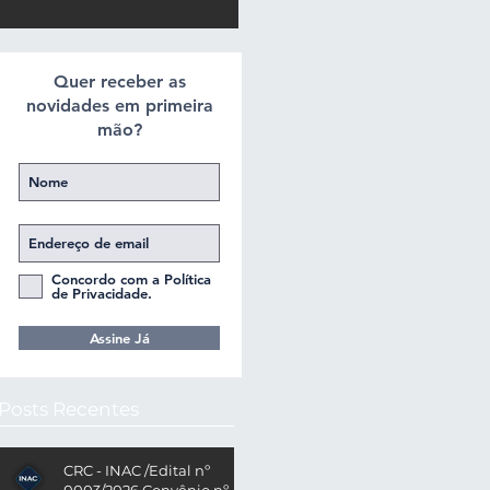
Quer receber as
novidades em primeira
mão?
Concordo com a Política
de Privacidade.
Assine Já
Posts Recentes
CRC - INAC /Edital nº
0003/2026 Convênio nº