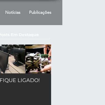
Notícias
Publicações
Posts Em Destaque
FIQUE LIGADO!
CRC - INAC /Edital
nº 0006/2021
Convênio nº
905703/2020