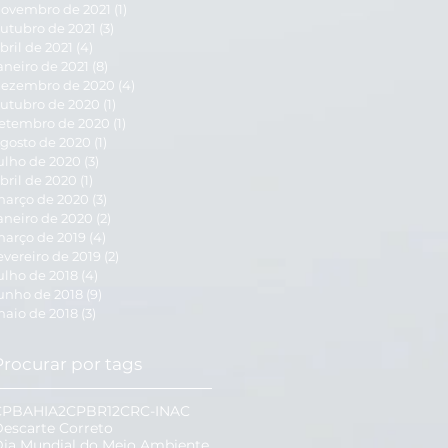
ovembro de 2021
(1)
1 post
utubro de 2021
(3)
3 posts
bril de 2021
(4)
4 posts
aneiro de 2021
(8)
8 posts
ezembro de 2020
(4)
4 posts
utubro de 2020
(1)
1 post
etembro de 2020
(1)
1 post
gosto de 2020
(1)
1 post
ulho de 2020
(3)
3 posts
bril de 2020
(1)
1 post
arço de 2020
(3)
3 posts
aneiro de 2020
(2)
2 posts
arço de 2019
(4)
4 posts
evereiro de 2019
(2)
2 posts
ulho de 2018
(4)
4 posts
unho de 2018
(9)
9 posts
aio de 2018
(3)
3 posts
Procurar por tags
CPBAHIA2
CPBR12
CRC-INAC
escarte Correto
ia Mundial do Meio Ambiente