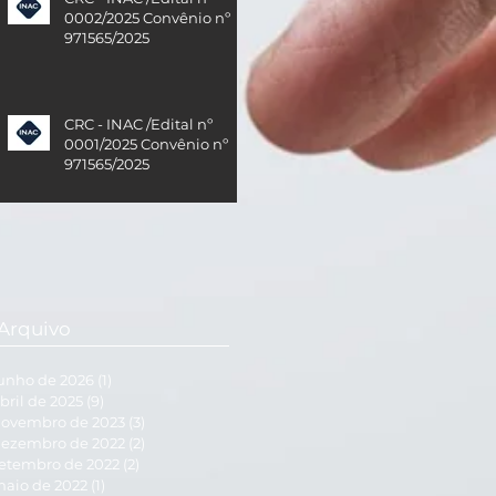
0002/2025 Convênio nº
971565/2025
CRC - INAC /Edital nº
0001/2025 Convênio nº
971565/2025
Arquivo
unho de 2026
(1)
1 post
bril de 2025
(9)
9 posts
ovembro de 2023
(3)
3 posts
ezembro de 2022
(2)
2 posts
etembro de 2022
(2)
2 posts
aio de 2022
(1)
1 post